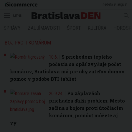
nedeľa 9. august
MENU
SPRÁVY
ZAUJÍMAVOSTI
ŠPORT
KULTÚRA
HOROSK
BOJ PROTI KOMÁROM
S príchodom teplého
10.6.
počasia sa opäť zvyšuje počet
komárov, Bratislava má pre obyvateľov domov
pomoc v podobe BTI tabliet
Po záplavách
20.9.24.
prichádza ďalší problém: Mesto
začína s bojom proti útočiacim
komárom, pomôcť môžete aj
vy