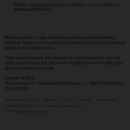
Súhlasím s
podmienkami používania
a potvrdzujem, že som sa oboznámil s
ochranou osobných údajov
Monitoring obsahu z tejto stránky bez povolenia prevádzkovateľa je
zakázaný. Takýto monitoring alebo kopírovanie obsahu je považované za
porušenie autorského zákona.
Všetky práva vyhradené. BratislavaDen.sk si vyhradzuje právo udeľovať
súhlas na rozmnožovanie, šírenie a na verejný prenos tohto článku, jeho
častí a zverejnených fotografií.
Copyright © 2026
iSicommerce s.r.o.. Prevádzkuje iSicommerce s.r.o., Mýtna 15, Bratislava,
IČO: 36692735
Odhlásenie z notifikácií
Reklama
Cenník
Kontakt
Mapa stránok
Podmienky používania
Ochrana osobných údajov
GDPR - Nastavenie sukromia