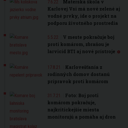
Materská škola v
7.6.22.
Karlovej Vsi má nové zelené aj
vodné prvky, ide o projekt na
podporu životného prostredia
V meste pokračuje boj
5.5.22.
proti komárom, zbraňou je
larvicíd BTI aj nové prístroje
Karlovešťania z
17.8.21.
rodinných domov dostanú
prípravok proti komárom
Foto: Boj proti
31.7.21.
komárom pokračuje,
najkritickejšie miesta
monitorujú a pomáha aj dron