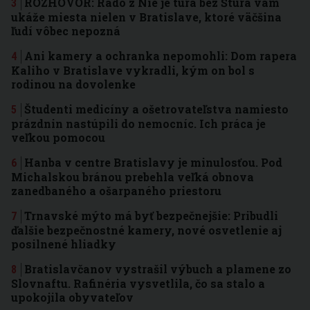
ROZHOVOR: Rado z Nie je túra bez Štúra vám
ukáže miesta nielen v Bratislave, ktoré väčšina
ľudí vôbec nepozná
Ani kamery a ochranka nepomohli: Dom rapera
Kaliho v Bratislave vykradli, kým on bol s
rodinou na dovolenke
Študenti medicíny a ošetrovateľstva namiesto
prázdnin nastúpili do nemocníc. Ich práca je
veľkou pomocou
Hanba v centre Bratislavy je minulosťou. Pod
Michalskou bránou prebehla veľká obnova
zanedbaného a ošarpaného priestoru
Trnavské mýto má byť bezpečnejšie: Pribudli
ďalšie bezpečnostné kamery, nové osvetlenie aj
posilnené hliadky
Bratislavčanov vystrašil výbuch a plamene zo
Slovnaftu. Rafinéria vysvetlila, čo sa stalo a
upokojila obyvateľov