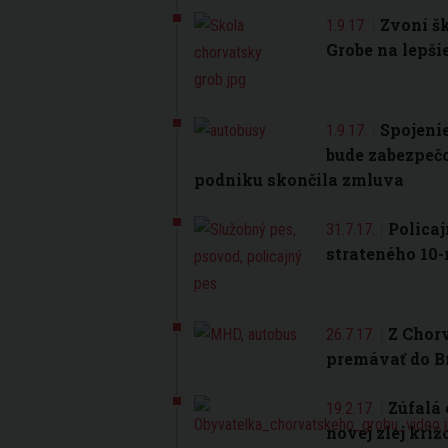
Zvoní š
1.9.17.
Grobe na lepši
Spojeni
1.9.17.
bude zabezpeč
podniku skončila zmluva
Policaj
31.7.17.
strateného 10
Z Chor
26.7.17.
premávať do Br
Zúfalá 
19.2.17.
novej zlej kri