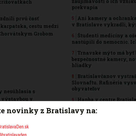
zaujímavosti o ich vznik
križovatkách
prekvapia
Ani kamery a ochranka
zdnili prvú časť
v Bratislave vykradli, k
karpatska, cestu medzi
 Chorvátskym Grobom
Študenti medicíny a oš
nastúpili do nemocníc. I
Trnavské mýto má byť be
bezpečnostné kamery, nov
hliadky
Bratislavčanov vystraš
Slovnaftu. Rafinéria vysve
obyvateľov
y nesúhlasia s
 výstavbou v
Hanba v centre Bratisl
Michalskou bránou prebe
robe, obávajú sa
te novinky z Bratislavy na:
ošarpaného priestoru
ravy
Bratislavskú dopravnú
ratislavaDen.sk
tunel za 1,7 miliardy eur.
@bratislavaden