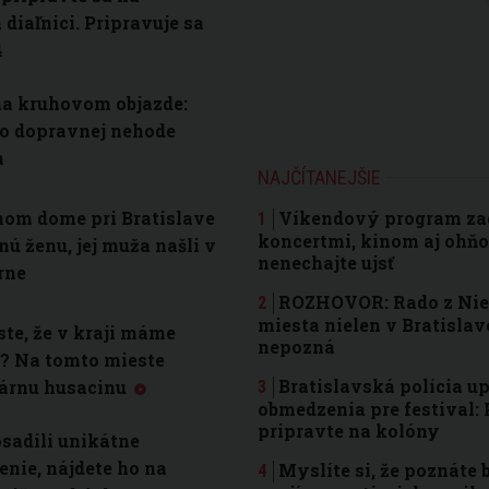
diaľnici. Pripravuje sa
4
a kruhovom objazde:
po dopravnej nehode
m
NAJČÍTANEJŠIE
nom dome pri Bratislave
Víkendový program zad
koncertmi, kinom aj ohňo
nú ženu, jej muža našli v
nenechajte ujsť
rne
ROZHOVOR: Rado z Nie 
miesta nielen v Bratislav
ste, že v kraji máme
nepozná
? Na tomto mieste
Bratislavská polícia u
dárnu husacinu
obmedzenia pre festival: 
pripravte na kolóny
osadili unikátne
nie, nájdete ho na
Myslíte si, že poznáte 