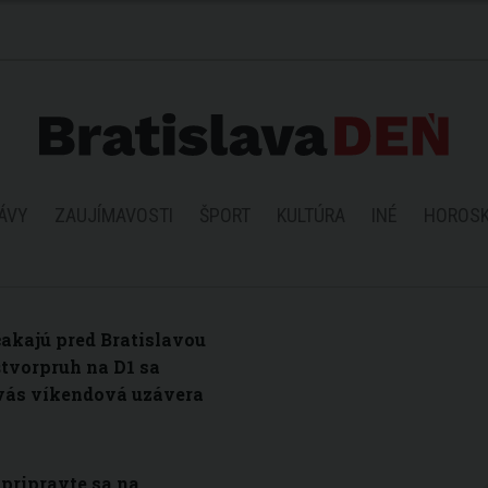
ÁVY
ZAUJÍMAVOSTI
ŠPORT
KULTÚRA
INÉ
HOROS
akajú pred Bratislavou
štvorpruh na D1 sa
 vás víkendová uzávera
 pripravte sa na