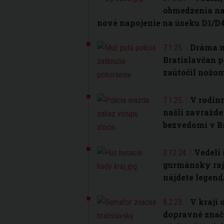
obmedzenia na 
nové napojenie na úseku D1/D
Dráma n
7.1.25.
Bratislavčan 
zaútočil nožo
V rodin
7.1.25.
našli zavražde
bezvedomí v B
Vedeli 
3.12.24.
gurmánsky raj
nájdete legen
V kraji 
8.2.23.
dopravné znače