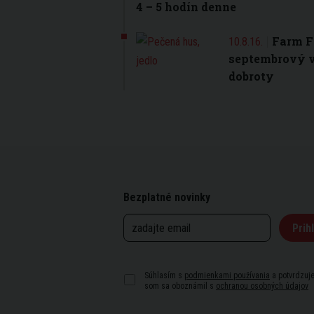
4 – 5 hodín denne
Farm F
10.8.16.
septembrový 
dobroty
Bezplatné novinky
Prihl
Súhlasím s
podmienkami používania
a potvrdzuje
som sa oboznámil s
ochranou osobných údajov