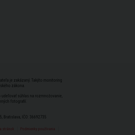
ateľa je zakázaný. Takýto monitoring
rského zákona.
vo udeľovať súhlas na rozmnožovanie,
ených fotografií.
5, Bratislava, IČO: 36692735
 stránok
Podmienky používania