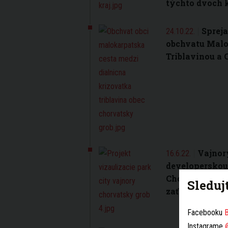
týchto dvoch 
Spreja
24.10.22.
obchvatu Malo
Triblavinou a
Vajnor
16.6.22.
developerskou
Chorvátskom G
Sleduj
zaťaženia dop
Facebooku
B
Instagrame