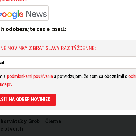
 kraji prejde obnovou za
íc eur, hotová má byť po
och
ich odoberajte cez e-mail:
ú situáciu by malo
é napojenie na D4/R7 pri
NÉ NOVINKY Z BRATISLAVY RAZ TÝŽDENNE:
,9 milióna eur
avský kraj požiada o
repojenie Triblaviny s
ím s
podmienkami používania
a potvrdzujem, že som sa oboznámil s
och
lióna eur
údajov
islavskom kraji došlo ku
ÁSIŤ NA ODBER NOVINIEK
a so 6-ročným chodcom
Chorvátsky Grob – Čierna
 otvorili