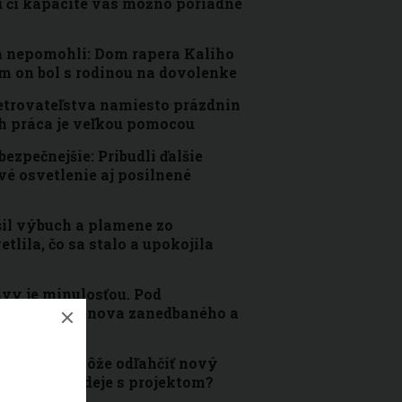
u či kapacite vás možno poriadne
 nepomohli: Dom rapera Kaliho
ým on bol s rodinou na dovolenke
etrovateľstva namiesto prázdnin
ch práca je veľkou pomocou
zpečnejšie: Pribudli ďalšie
é osvetlenie aj posilnené
il výbuch a plamene zo
tlila, čo sa stalo a upokojila
avy je minulosťou. Pod
hla veľká obnova zanedbaného a
 situáciu môže odľahčiť nový
 Čo sa práve deje s projektom?