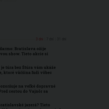
3 dni
7 dní
31 dní
armo: Bratislava ožije
vou show. Tieto akcie si
je túra bez Štúra vám ukáže
e, ktoré väčšina ľudí vôbec
pozorňuje na veľké dopravné
Pred cestou do Vajnôr sa
bratislavské jazerá? Tieto