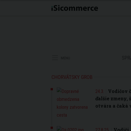
SPR
MENU
CHORVÁTSKY GROB
Vodičov č
24.3.
ďalšie zmeny, 
otvára a čaká
Vodiči,
27.8.25.