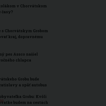
kolákom v Chorvátskom
e časy?
e s Chorvátskym Grobom
ovať kraj, dopravnému
ný pes Assco našiel
-ročného chlapca
vátskeho Grobu bude
atislavy a späť autobus
obyvateľka Grobu: Kvôli
žovatke budem na cestách