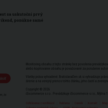
est sa uskutoční prvý
víkend, ponúkne samé
Monitoring obsahu z tejto stránky bez povolenia prevádzkov
alebo kopírovanie obsahu je považované za porušenie auto
Všetky práva vyhradené. BratislavaDen.sk si vyhradzuje prá
ásiť
šírenie a na verejný prenos tohto článku, jeho častí a zverejn
Copyright © 2026
iSicommerce s.r.o.. Prevádzkuje iSicommerce s.r.o., Mýtna 1
m, že
Odhlásenie z notifikácií
Reklama
Cenník
Kontakt
Mapa
Ochrana osobných údajov
GDPR - Nastavenie sukromia