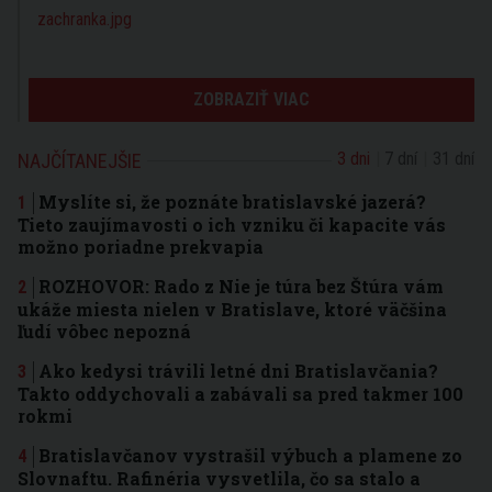
ZOBRAZIŤ VIAC
3 dni
7 dní
31 dní
NAJČÍTANEJŠIE
Myslíte si, že poznáte bratislavské jazerá?
Tieto zaujímavosti o ich vzniku či kapacite vás
možno poriadne prekvapia
ROZHOVOR: Rado z Nie je túra bez Štúra vám
ukáže miesta nielen v Bratislave, ktoré väčšina
ľudí vôbec nepozná
Ako kedysi trávili letné dni Bratislavčania?
Takto oddychovali a zabávali sa pred takmer 100
rokmi
Bratislavčanov vystrašil výbuch a plamene zo
Slovnaftu. Rafinéria vysvetlila, čo sa stalo a