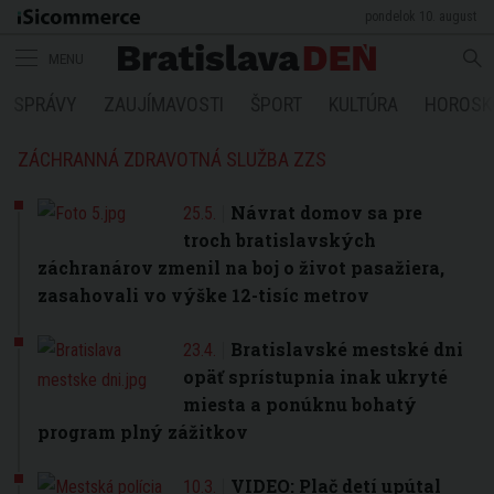
pondelok 10. august
MENU
SPRÁVY
ZAUJÍMAVOSTI
ŠPORT
KULTÚRA
HOROSK
ZÁCHRANNÁ ZDRAVOTNÁ SLUŽBA ZZS
Návrat domov sa pre
25.5.
troch bratislavských
záchranárov zmenil na boj o život pasažiera,
zasahovali vo výške 12-tisíc metrov
Bratislavské mestské dni
23.4.
opäť sprístupnia inak ukryté
miesta a ponúknu bohatý
program plný zážitkov
VIDEO: Plač detí upútal
10.3.