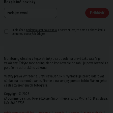
Bezplatné novinky
Prihlásiť
Súhlasím s
podmienkami používania
a potvrdzujem, že som sa oboznámil s
ochranou osobných údajov
Monitoring obsahu z tejto stránky bez povolenia prevádzkovateľa je
zakázaný. Takýto monitoring alebo kopírovanie obsahu je považované za
porušenie autorského zákona.
Všetky práva vyhradené. BratislavaDen.sk si vyhradzuje právo udeľovať
súhlas na rozmnožovanie, šírenie a na verejný prenos tohto článku, jeho
častí a zverejnených fotografií.
Copyright © 2026
iSicommerce s.r.o.. Prevádzkuje iSicommerce s.r.o., Mýtna 15, Bratislava,
IČO: 36692735
Odhlásenie z notifikácií
Reklama
Cenník
Kontakt
Mapa stránok