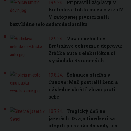
Pripravili záplavy v
19.9.24.
Bratislave tohto muža o život?
V zatopenej pivnici našli
bezvládne telo sedemdesiatnika
Vážna nehoda v
12.9.24.
Bratislave ochromila dopravu:
Zrážka auta s električkou si
vyžiadala 5 zranených
Šokujúca streľba v
19.8.24.
Čunove: Muž postrelil ženu a
následne obrátil zbraň proti
sebe
Tragický deň na
18.7.24.
jazerách: Dvaja tínedžeri sa
utopili po skoku do vody a o