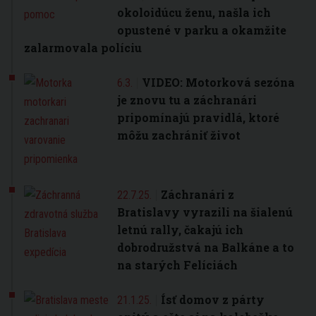
okoloidúcu ženu, našla ich
opustené v parku a okamžite
zalarmovala políciu
VIDEO: Motorková sezóna
6.3.
je znovu tu a záchranári
pripomínajú pravidlá, ktoré
môžu zachrániť život
Záchranári z
22.7.25.
Bratislavy vyrazili na šialenú
letnú rally, čakajú ich
dobrodružstvá na Balkáne a to
na starých Felíciách
Ísť domov z párty
21.1.25.