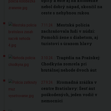
opitý a ešte aj na kolobežke
nebol dobrý nápad, skončil na
ceste s nehybnou rukou
Mestská polícia
7.11.24.
zachraňovala ľudí v núdzi:
Pomohli žene s diabetom, aj
turistovi s úrazom hlavy
Tragédia na Pražskej:
3.10.24.
Chodkyňa zomrela pri
brutálnej nehode dvoch áut
Hromadná zrážka v
27.9.24.
centre Bratislavy: Šesť áut
poškodených, jeden vodič v
nemocnici