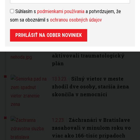
Záchranná zdravotná služba už
Súhlasím s
podmienkami používania
a potvrdzujem, že
má prvé zo štyroch sanitiek
som sa oboznámil s
ochranou osobných údajov
PRIHLÁSIŤ NA ODBER NOVINIEK
Po hromadnej nehode
16.5.23.
autobusu a nákladného auta
aktivovali traumatologický
plán
Silný vietor v meste
13.3.23.
zhodil dve osoby, staršia žena
skončila v nemocnici
Záchranári v Bratislave
1.2.23.
zasahovali v minulom roku vo
viac ako 166-tisíc prípadoch