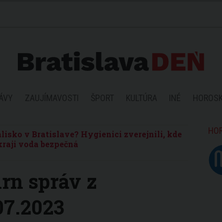
ÁVY
ZAUJÍMAVOSTI
ŠPORT
KULTÚRA
INÉ
HOROS
HO
lisko v Bratislave? Hygienici zverejnili, kde
kraji voda bezpečná
rn správ z
07.2023