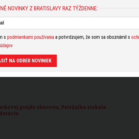
NÉ NOVINKY Z BRATISLAVY RAZ TÝŽDENNE:
ím s
podmienkami používania
a potvrdzujem, že som sa oboznámil s
och
: Muž nastražil pod auto bombu, výbuch
údajov
ú budovu
ÁSIŤ NA ODBER NOVINIEK
chovej prejde obnovou, Petržalka získala
 dotáciu