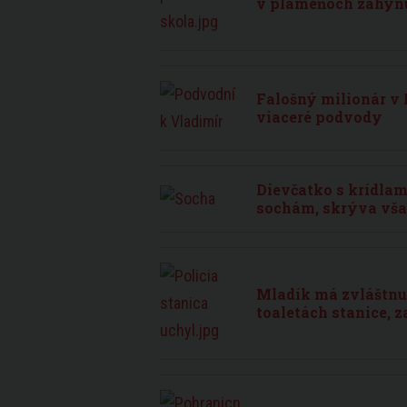
v plameňoch zahyn
Falošný milionár v
viaceré podvody
Dievčatko s krídla
sochám, skrýva vša
Mladík má zvláštnu
toaletách stanice, z