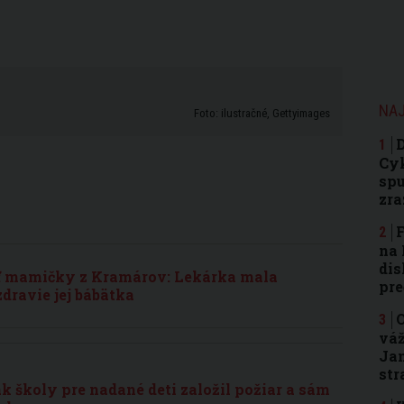
NAJ
Foto: ilustračné, Gettyimages
D
Cyk
spu
zra
F
na 
dis
ť mamičky z Kramárov: Lekárka mala
pre
dravie jej bábätka
O
váž
Jam
str
ak školy pre nadané deti založil požiar a sám