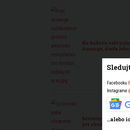
Na budove veľvyslan
Assange, žiada jeho
Sleduj
Facebooku
B
Instagrame
Sezónny náučný cho
...alebo 
pre chodcov aj cykl