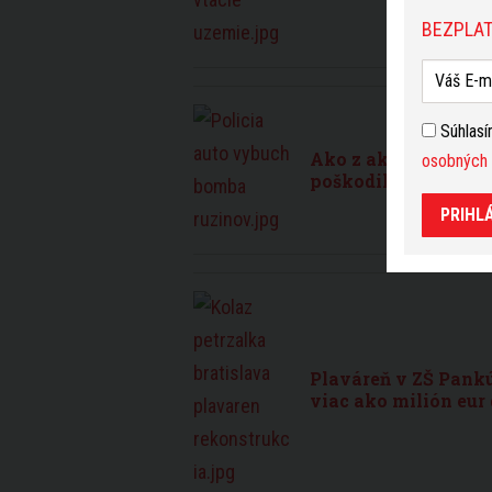
BEZPLAT
Súhlas
Ako z akčného filmu
osobných 
poškodil aj priľahl
PRIHL
Plaváreň v ZŠ Pankú
viac ako milión eur