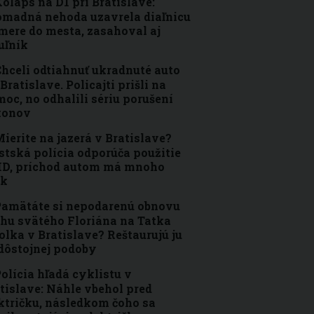
olaps na D1 pri Bratislave:
madná nehoda uzavrela diaľnicu
mere do mesta, zasahoval aj
uľník
hceli odtiahnuť ukradnuté auto
 Bratislave. Policajti prišli na
oc, no odhalili sériu porušení
konov
ierite na jazerá v Bratislave?
tská polícia odporúča použitie
D, príchod autom má mnoho
ík
amätáte si nepodarenú obnovu
hu svätého Floriána na Tatka
lka v Bratislave? Reštaurujú ju
dôstojnej podoby
olícia hľadá cyklistu v
tislave: Náhle vbehol pred
ktričku, následkom čoho sa