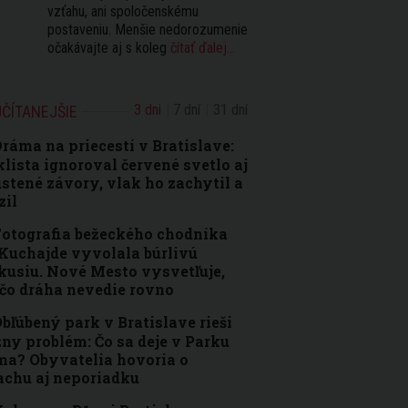
vzťahu, ani spoločenskému
postaveniu. Menšie nedorozumenie
očakávajte aj s koleg
čítať ďalej...
3 dni
7 dní
31 dní
ČÍTANEJŠIE
ráma na priecestí v Bratislave:
lista ignoroval červené svetlo aj
stené závory, vlak ho zachytil a
zil
otografia bežeckého chodníka
Kuchajde vyvolala búrlivú
kusiu. Nové Mesto vysvetľuje,
čo dráha nevedie rovno
bľúbený park v Bratislave rieši
ny problém: Čo sa deje v Parku
a? Obyvatelia hovoria o
achu aj neporiadku