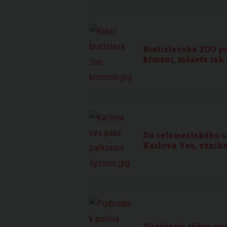
Bratislavská ZOO p
kŕmení, môžete tak 
Do celomestského s
Karlova Ves, vznikn
Týždenný súhrn sprá