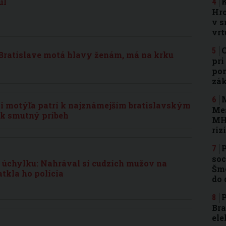
K
ul
Hro
v s
vrt
C
 Bratislave motá hlavy ženám, má na krku
pri
pom
zá
M
mi motýľa patrí k najznámejším bratislavským
Mes
k smutný príbeh
MH
riz
P
soc
 úchylku: Nahrával si cudzích mužov na
Šmo
atkla ho polícia
do 
P
Bra
ele