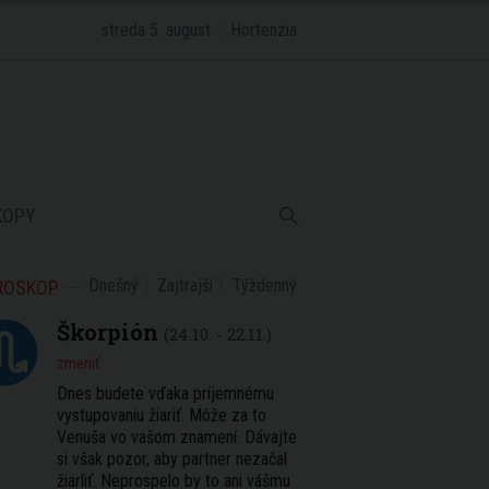
streda 5. august
Hortenzia
KOPY
Dnešný
Zajtrajší
Týždenný
ROSKOP
Škorpión
(24.10. - 22.11.)
zmeniť
Dnes budete vďaka príjemnému
vystupovaniu žiariť. Môže za to
Venuša vo vašom znamení. Dávajte
si však pozor, aby partner nezačal
žiarliť. Neprospelo by to ani vášmu