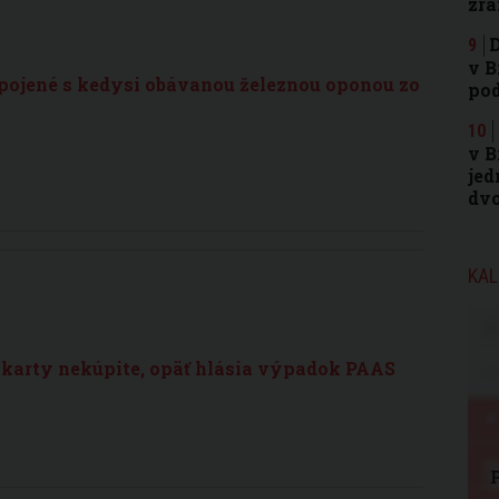
zra
D
v B
spojené s kedysi obávanou železnou oponou zo
po
v B
jed
dvo
KAL
 karty nekúpite, opäť hlásia výpadok PAAS