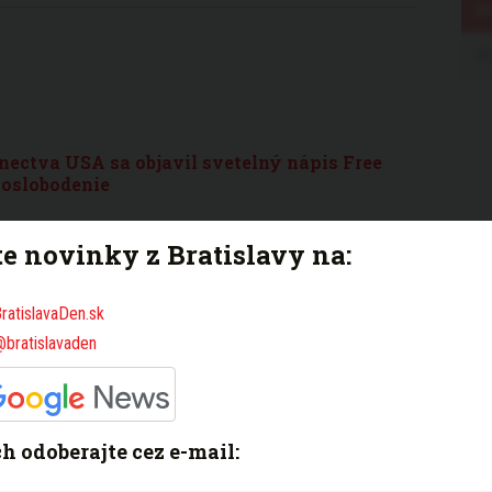
ectva USA sa objavil svetelný nápis Free
 oslobodenie
te novinky z Bratislavy na:
ratislavaDen.sk
@bratislavaden
dník na Sysľovských poliach je už otvorený
ich odoberajte cez e-mail:
istov