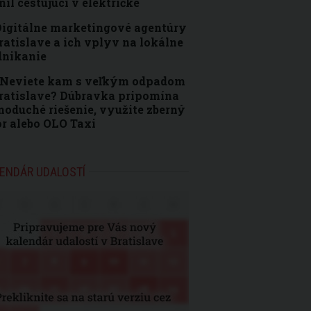
nil cestujúci v električke
igitálne marketingové agentúry
ratislave a ich vplyv na lokálne
dnikanie
Neviete kam s veľkým odpadom
ratislave? Dúbravka pripomína
noduché riešenie, využite zberný
r alebo OLO Taxi
ENDÁR UDALOSTÍ