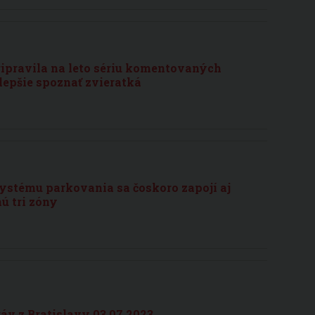
ripravila na leto sériu komentovaných
lepšie spoznať zvieratká
ystému parkovania sa čoskoro zapojí aj
ú tri zóny
v z Bratislavy 03.07.2023