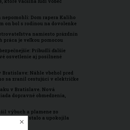
e, ktoré väčšina ľudí vôbec
 nepomohli: Dom rapera Kaliho
ým on bol s rodinou na dovolenke
etrovateľstva namiesto prázdnin
ch práca je veľkou pomocou
zpečnejšie: Pribudli ďalšie
é osvetlenie aj posilnené
v Bratislave: Náhle vbehol pred
o sa zranil cestujúci v električke
aku v Bratislave. Nová
žiada dopravné obmedzenia,
šil výbuch a plamene zo
tlila, čo sa stalo a upokojila