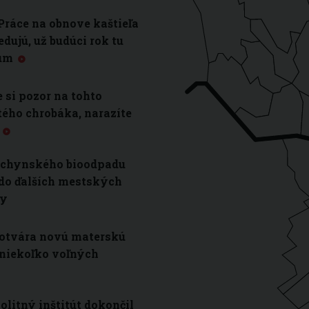
Práce na obnove kaštieľa
dujú, už budúci rok tu
rum
 si pozor na tohto
ého chrobáka, narazíte
y
uchynského bioodpadu
 do ďalších mestských
vy
otvára novú materskú
 niekoľko voľných
litný inštitút dokončil