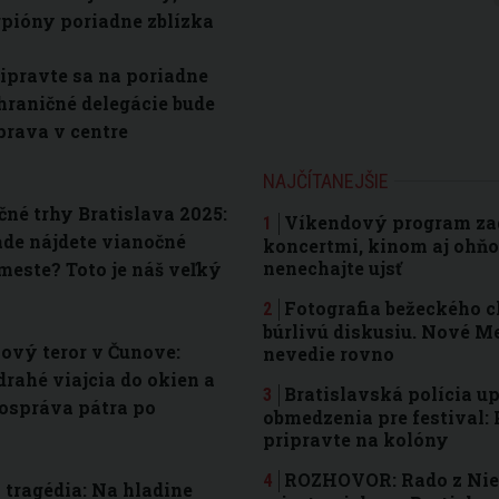
rpióny poriadne zblízka
ripravte sa na poriadne
hraničné delegácie bude
rava v centre
NAJČÍTANEJŠIE
né trhy Bratislava 2025:
Víkendový program zad
ade nájdete vianočné
koncertmi, kinom aj ohňo
nenechajte ujsť
 meste? Toto je náš veľký
Fotografia bežeckého 
búrlivú diskusiu. Nové Me
ový teror v Čunove:
nevedie rovno
rahé viajcia do okien a
Bratislavská polícia u
ospráva pátra po
obmedzenia pre festival: 
pripravte na kolóny
ROZHOVOR: Rado z Nie 
 tragédia: Na hladine