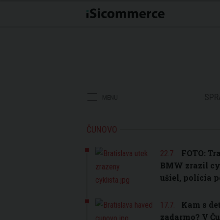
SPR
MENU
ČUNOVO
FOTO: Tra
22.7.
BMW zrazil cyk
ušiel, polícia
Kam s deť
17.7.
zadarmo? V Ču