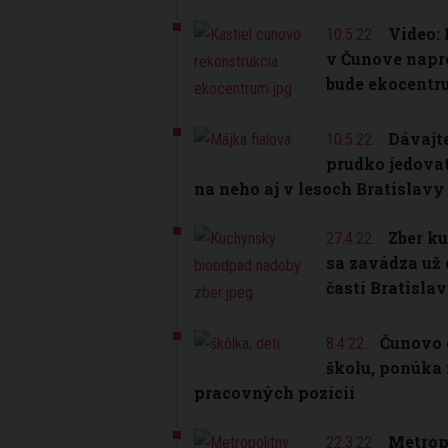
Video: 
10.5.22.
v Čunove napre
bude ekocent
Dávajte
10.5.22.
prudko jedovat
na neho aj v lesoch Bratislav
Zber k
27.4.22.
sa zavádza už
častí Bratisla
Čunovo 
8.4.22.
školu, ponúka
pracovných pozícií
Metropo
22.3.22.