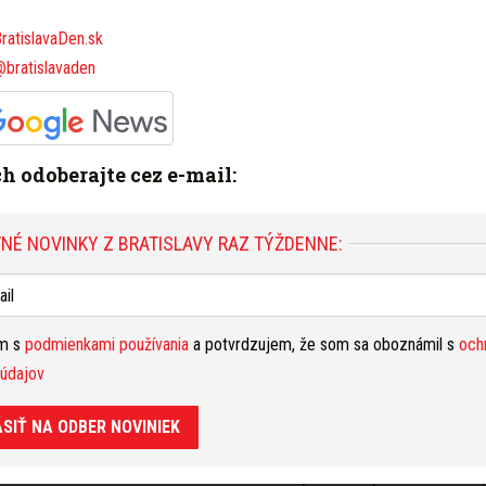
ratislavaDen.sk
KALENDÁR UDALOSTÍ
nom diele Čunovo našli
@bratislavaden
eznámeho muža
i, nezabudnite platiť daň
ráve. Za neprihláseného
ich odoberajte cez e-mail:
NÉ NOVINKY Z BRATISLAVY RAZ TÝŽDENNE:
Pri rekonštrukcii
o používajú špeciálny
oj na recykláciu
ím s
podmienkami používania
a potvrdzujem, že som sa oboznámil s
och
údajov
sa dodávateľ pre
zície v Ekocentre v
ÁSIŤ NA ODBER NOVINIEK
okladaná hodnota
tisíc eur