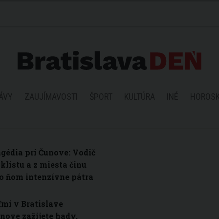
ÁVY
ZAUJÍMAVOSTI
ŠPORT
KULTÚRA
INÉ
HOROS
gédia pri Čunove: Vodič
listu a z miesta činu
 po ňom intenzívne pátra
mi v Bratislave
nove zažijete hady,