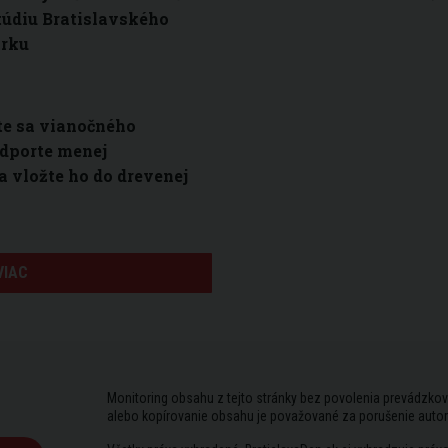
túdiu Bratislavského
arku
te sa vianočného
dporte menej
a vložte ho do drevenej
VIAC
Monitoring obsahu z tejto stránky bez povolenia prevádzkov
alebo kopírovanie obsahu je považované za porušenie auto