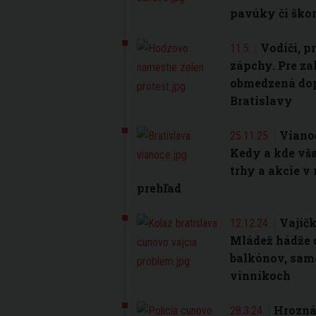
pavúky či ško
Vodiči, p
11.5.
zápchy. Pre za
obmedzená dop
Bratislavy
Vianoč
25.11.25.
Kedy a kde vš
trhy a akcie v
prehľad
Vajíčk
12.12.24.
Mládež hádže d
balkónov, sam
vinníkoch
Hrozná
28.3.24.