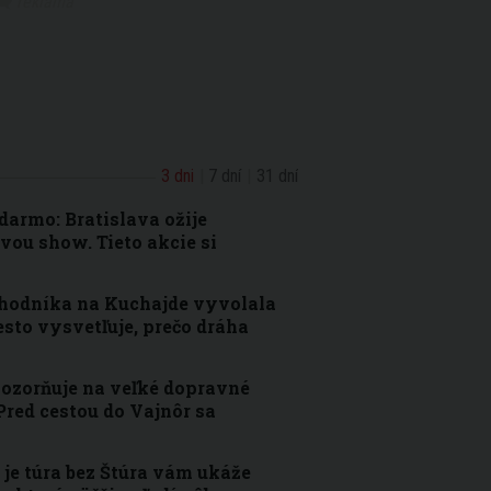
3 dni
7 dní
31 dní
armo: Bratislava ožije
vou show. Tieto akcie si
chodníka na Kuchajde vyvolala
sto vysvetľuje, prečo dráha
pozorňuje na veľké dopravné
Pred cestou do Vajnôr sa
je túra bez Štúra vám ukáže