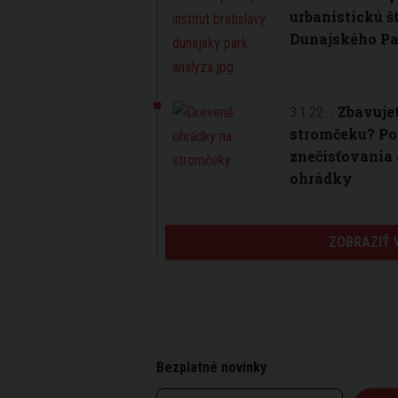
urbanistickú š
Dunajského P
Zbavuje
3.1.22.
stromčeku? Po
znečisťovania 
ohrádky
ZOBRAZIŤ 
Bezplatné novinky